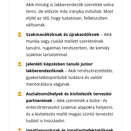
Akik mindig is lakberendezők szerettek volna
lenni, de először más irányba indultak. Most
eljött az idő, hogy tudatosan, felkészülten
váltsanak.
Szakmaváltóknak és újrakezdőknek
– Akik
munka vagy család mellett szeretnének
tanulni, rugalmas rendszerben, de komoly
szakmai tartalommal.
Jelenléti képzésben tanuló junior
lakberendezőknek
– Akik rendszerezettebb,
gyakorlatközpontúbb tudásra és valódi
mentorálásra vágynak.
Asztalosműhelyek és kivitelezők tervezési
partnereinek
– Akik szeretnék a bútor- és
enteriőrtervezést szakmai alapokra helyezni,
és a kivitelezés mellé magas szintű tervezési
tudást is hozzáadni.
Ingatlanosoknak és ingatlanbefektetőknek