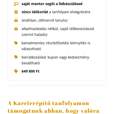
saját mentor
segíti a felkészülésed
nincs időkorlát
a tanfolyam elvégzésére
önállóan, otthonról tanulsz
alkalmazkodás nélkül, saját időbeosztásod
szerint haladsz
kamatmentes részletfizetési könnyítés is
választható
beiratkozáskor kupon vagy kedvezmény
beváltható
649 800 Ft
A Karrierépítő tanfolyamon
támogatunk abban, hogy valóra