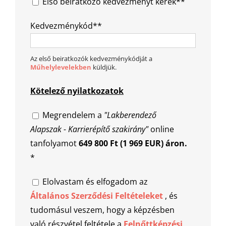
Első beiratkozó kedvezményt kérek**
Kedvezménykód**
Az első beiratkozók kedvezménykódját a
Műhelylevelekben
küldjük.
Kötelező nyilatkozatok
Megrendelem a
"Lakberendező
Alapszak - Karrierépítő szakirány"
online
tanfolyamot
649 800 Ft (1 969 EUR) áron.
*
Elolvastam és elfogadom az
Általános Szerződési Feltételeket
, és
tudomásul veszem, hogy a képzésben
való részvétel feltétele a
Felnőttképzési