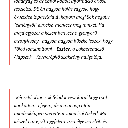
tananyag és az ebből kapott információ óriási,
részletes, DE én nagyon hálás vagyok, hogy
évtizedek tapasztalatát kapom meg! Sok negatív
“élménytől” kímélsz, mentesz meg minket!
Ha
majd egyszer a kezemben lesz a gyönyörű
bizonyítvány , nagyon-nagyon büszke leszek, hogy
Tőled tanulhattam!
–
Eszter
, a Lakberendező
Alapszak – Karrierépítő szakirány hallgatója.
„Képzeld olyan sok feladat vesz körül hogy csak
kapkodom a fejem, de a mai nap után
mindenképpen szerettem volna írni Neked. Ma
képzeld az egyik ügyfelem személyesen elvitt és