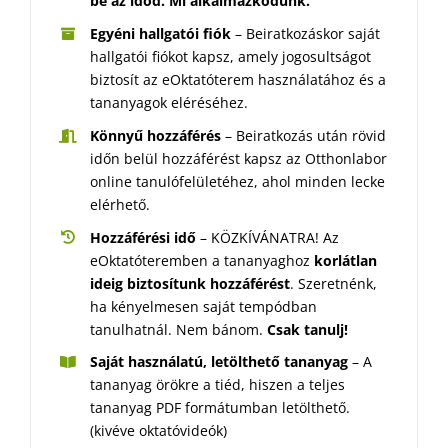
be az időd. Mi alkalmazkodunk.
Egyéni hallgatói fiók
– Beiratkozáskor saját
hallgatói fiókot kapsz, amely jogosultságot
biztosít az eOktatóterem használatához és a
tananyagok eléréséhez.
Könnyű hozzáférés
– Beiratkozás után rövid
időn belül hozzáférést kapsz az Otthonlabor
online tanulófelületéhez, ahol minden lecke
elérhető.
Hozzáférési idő
– KÖZKÍVÁNATRA! Az
eOktatóteremben a tananyaghoz
korlátlan
ideig biztosítunk hozzáférést
. Szeretnénk,
ha kényelmesen saját tempódban
tanulhatnál. Nem bánom.
Csak tanulj!
Saját használatú, letölthető tananyag
– A
tananyag örökre a tiéd, hiszen a teljes
tananyag PDF formátumban letölthető.
(kivéve oktatóvideók)