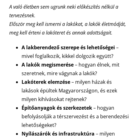
A való életben sem ugrunk neki előkészítés nélkül a
tervezésnek.
Először meg kell ismerni a lakókat, a lakók életmódját,
meg kell érteni a lakóteret és annak adottságait.
A lakberendező szerepe és lehetőségei
–
mivel foglalkozik, kikkel dolgozik együtt?
A lakók megismerése
– hogyan élnek, mit
szeretnek, mire vágynak a lakók?
Lakóterek elemzése
– milyen házak és
lakások épültek Magyarországon, és ezek
milyen kihívásokat rejtenek?
Építőanyagok és szerkezetek
– hogyan
befolyásolják a térszervezést és a berendezési
lehetőségeket?
Nyílászárók és infrastruktúra
– milyen