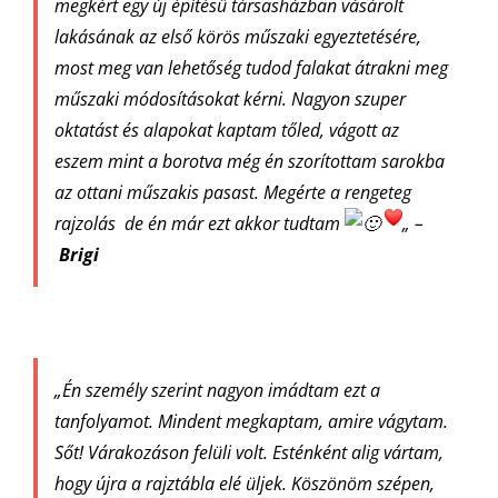
megkért egy új építésű társasházban vásárolt
lakásának az első körös műszaki egyeztetésére,
most meg van lehetőség tudod falakat átrakni meg
műszaki módosításokat kérni. Nagyon szuper
oktatást és alapokat kaptam tőled, vágott az
eszem mint a borotva még én szorítottam sarokba
az ottani műszakis pasast.
Megérte a rengeteg
rajzolás de én már ezt akkor tudtam
„
–
Brigi
„Én személy szerint nagyon imádtam ezt a
tanfolyamot. Mindent megkaptam, amire vágytam.
Sőt! Várakozáson felüli volt. Esténként alig vártam,
hogy újra a rajztábla elé üljek. Köszönöm szépen,