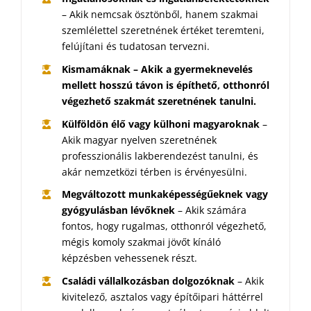
– Akik nemcsak ösztönből, hanem szakmai
szemlélettel szeretnének értéket teremteni,
felújítani és tudatosan tervezni.
Kismamáknak – Akik a gyermeknevelés
mellett hosszú távon is építhető, otthonról
végezhető szakmát szeretnének tanulni.
Külföldön élő vagy külhoni magyaroknak
–
Akik magyar nyelven szeretnének
professzionális lakberendezést tanulni, és
akár nemzetközi térben is érvényesülni.
Megváltozott munkaképességűeknek vagy
gyógyulásban lévőknek
– Akik számára
fontos, hogy rugalmas, otthonról végezhető,
mégis komoly szakmai jövőt kínáló
képzésben vehessenek részt.
Családi vállalkozásban dolgozóknak
– Akik
kivitelező, asztalos vagy építőipari háttérrel