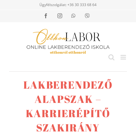
Kihagyás
Ügyfélszolgálat: +36 30 333 68 64
Facebook
Instagram
WhatsApp
Viber
LAKBERENDEZŐ
ALAPSZAK –
KARRIERÉPÍTŐ
SZAKIRÁNY