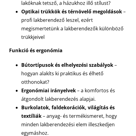
lakóknak tetsző, a házukhoz illő stílust?
Optikai trükkök és térnövelő megoldások
–
profi lakberendező leszel, ezért
megismertetünk a lakberendezők különböző
trükkjeivel
Funkció és ergonómia
Bútortípusok és elhelyezési szabályok
–
hogyan alakíts ki praktikus és élhető
otthonokat?
Ergonómiai irányelvek
– a komfortos és
átgondolt lakberendezés alapjai.
Burkolatok, faldekorációk, világítás és
textíliák
– anyag- és termékismeret, hogy
minden lakberendezési elem illeszkedjen
egymáshoz.