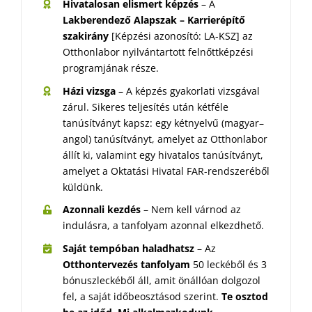
Hivatalosan elismert képzés
– A
Lakberendező Alapszak – Karrierépítő
szakirány
[Képzési azonosító: LA-KSZ] az
Otthonlabor nyilvántartott felnőttképzési
programjának része.
Házi vizsga
– A képzés gyakorlati vizsgával
zárul. Sikeres teljesítés után kétféle
tanúsítványt kapsz: egy kétnyelvű (magyar–
angol) tanúsítványt, amelyet az Otthonlabor
állít ki, valamint egy hivatalos tanúsítványt,
amelyet a Oktatási Hivatal FAR-rendszeréből
küldünk.
Azonnali kezdés
– Nem kell várnod az
indulásra, a tanfolyam azonnal elkezdhető.
Saját tempóban haladhatsz
– Az
Otthontervezés tanfolyam
50 leckéből és 3
bónuszleckéből áll, amit önállóan dolgozol
fel, a saját időbeosztásod szerint.
Te osztod