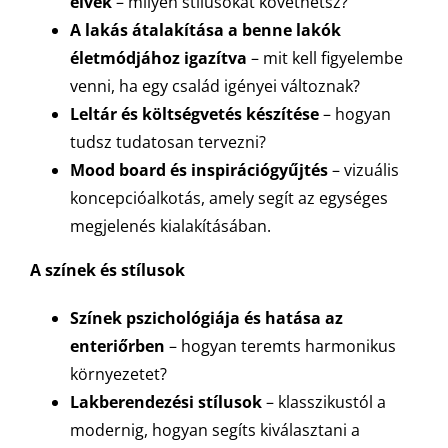
elvek
– milyen stílusokat követhetsz?
A lakás átalakítása a benne lakók
életmódjához igazítva
– mit kell figyelembe
venni, ha egy család igényei változnak?
Leltár és költségvetés készítése
– hogyan
tudsz tudatosan tervezni?
Mood board és inspirációgyűjtés
– vizuális
koncepcióalkotás, amely segít az egységes
megjelenés kialakításában.
A színek és stílusok
Színek pszichológiája és hatása az
enteriőrben
– hogyan teremts harmonikus
környezetet?
Lakberendezési stílusok
– klasszikustól a
modernig, hogyan segíts kiválasztani a