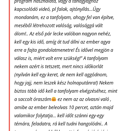
program használata, vagy a tanagyaghoz
kapcsolódó videó, pl falak, ajtónyílás…
Úgy
mondanám, ez a tanfolyam, ahogy fel van építve,
meséből létrehozott valóság, valósággá vált
álom!..
Az első pár lecke valóban nagyon nehéz,
kell egy kis idő, amíg át tud állni az ember agya
erre a fajta gondolatmenetre! És idővel megjön a
válasz is, miért volt erre szükség!”
A tanfolyam
nekem azért is tetszett, mert nincs időkorlát
(nyilván kell egy keret, de nem kell aggódnom,
hogy jajj, nem leszek kész holnaputánra!) Nekem
biztos több idő kell a tanfolyam elvégzéséhez, mint
a saccolt óraszám
ez nem az az olvasni való ,
amibe az ember beleolvas 10 percet, aztán majd
valamikor folytatja… kell időt szánni egy-egy
témára, feladatra, rá kell tudni hangolódni..
A