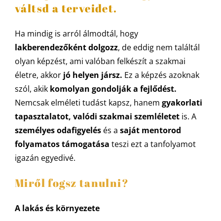
váltsd a terveidet.
Ha mindig is arról álmodtál, hogy
lakberendezőként dolgozz
, de eddig nem találtál
olyan képzést, ami valóban felkészít a szakmai
életre, akkor
jó helyen jársz.
Ez a képzés azoknak
szól, akik
komolyan gondolják a fejlődést.
Nemcsak elméleti tudást kapsz, hanem
gyakorlati
tapasztalatot, valódi szakmai szemléletet
is. A
személyes odafigyelés
és a
saját mentorod
folyamatos támogatása
teszi ezt a tanfolyamot
igazán egyedivé.
Miről fogsz tanulni?
A lakás és környezete