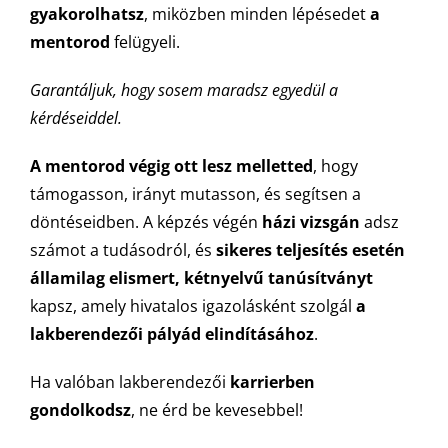
gyakorolhatsz
, miközben minden lépésedet
a
mentorod
felügyeli.
Garantáljuk, hogy sosem maradsz egyedül a
kérdéseiddel.
A mentorod végig ott lesz melletted
, hogy
támogasson, irányt mutasson, és segítsen a
döntéseidben. A képzés végén
házi vizsgán
adsz
számot a tudásodról, és
sikeres teljesítés esetén
államilag elismert, kétnyelvű tanúsítványt
kapsz, amely hivatalos igazolásként szolgál
a
lakberendezői pályád elindításához
.
Ha valóban lakberendezői
karrierben
gondolkodsz
, ne érd be kevesebbel!