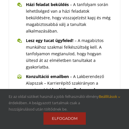
Házi feladat beküldés
– A tanfolyam során
lehetőséged van a házi feladatok
beküldésére, hogy visszajelzést kapj és még
magabiztosabbá válj a tanultak
alkalmazásában.
Lesz egy tucat ügyfeled!
– A magabiztos
munkához szakmai felkészültség kell. A
tanfolyamon megtanulod, hogy hogyan
ültesd át az elméletben tanultakat a
gyakorlatba.
Konzultáció emailben
– A Lakberendező
Alapszak – Karrierépítő szakirányon a
mentoroddal
korlátlan alkalommal
konzultálhatsz, amelynek során a leckével és
Ez az oldal sütiket használ a jobb felhasználói élmény
Beállítások
a hozzá tartozó beadandó feladattal
érdekében. A beágyazott tartalmak csak a
hozzájárulásod után töltődnek be.
kapcsolatos kérdésedre is választ kapsz.
ELFOGADOM
Hétfőnként videós konzultáció
– 50×30 perc
személyes mentorálás Ancsával. Ez egy