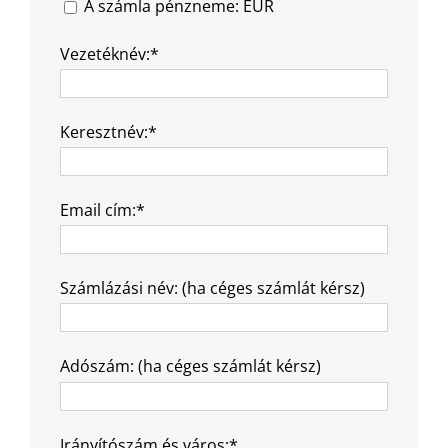
A számla pénzneme: EUR
Vezetéknév:*
Keresztnév:*
Email cím:*
Számlázási név: (ha céges számlát kérsz)
Adószám: (ha céges számlát kérsz)
Irányítószám és város:*