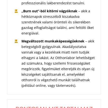
professzionális lakberendezést tanulni.
„Burn out”-ból kitörni vágyóknak
– akik a
hétköznapok stresszéből kiszakadva
szeretnének valami örömteli és sikerekben
gazdag elfoglaltságot találni, ami feltölti őket
energiával.
Megváltozott munkaképességűeknek
– akik
betegségből gyógyulnak. Akadályoztatva
vannak vagy a kezelések miatt nem tudják
elhagyni a lakást. Az Otthonlabor lehetőséget
ad számukra, hogy szellemi frissességüket
megőrizzék, figyelmüket eltereljék és olyan új
készségeket sajátítsanak el, amelyekkel
otthonról is végezhető munkát találhatnak
(például online, vagy távtervezés).