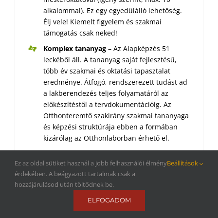
alkalommal). Ez egy egyedülálló lehetőség.
Élj vele! Kiemelt figyelem és szakmai
támogatás csak neked!
Komplex tananyag
– Az Alapképzés 51
leckéből áll. A tananyag saját fejlesztésű,
több év szakmai és oktatási tapasztalat
eredménye. Átfogó, rendszerezett tudást ad
a lakberendezés teljes folyamatáról az
előkészítéstől a tervdokumentációig. Az
Otthonteremtő szakirány szakmai tananyaga
és képzési struktúrája ebben a formában
kizárólag az Otthonlaborban érhető el.
Mesteroktatói támogatás
– Ha elakadnál a
Ez az oldal sütiket használ a jobb felhasználói élmény
Beállítások
tanulásban e-mailben, Viberen vagy
érdekében. A beágyazott tartalmak csak a
WhatsAppon kapsz nagyon rövid időn belül
hozzájárulásod után töltődnek be.
segítséget.
ELFOGADOM
Oktatóvideók
– Lépésről lépésre követhető
útmutatók, sorvezetők, hogy minden