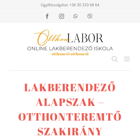
Kihagyás
Ügyfélszolgálat: +36 30 333 68 64
Facebook
Instagram
WhatsApp
Viber
LAKBERENDEZŐ
ALAPSZAK –
OTTHONTEREMTŐ
SZAKIRÁNY