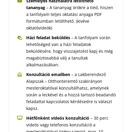
Személyes használatra letölthető
tananyag
– A tananyag örökre a tiéd, hiszen
a tanfolyam teljes oktatási anyaga PDF
formátumban letölthető. (kivéve
oktatóvideók)
Házi feladat beküldés
– A tanfolyam során
lehetőséged van a házi feladatok
beküldésére, hogy visszajelzést kapj és még
magabiztosabbá válj a tanultak
alkalmazásában.
Konzultáció emailben
– a Lakberendező
Alapszak – Otthonteremtő szakirányon
mesteroktatóval konzultálhatsz
,
amelynek
során a leckével és a hozzá tartozó beadandó
feladattal kapcsolatos kérdésedre is választ
kapsz.
Hétfőnként videós konzultáció
– 30 perc
videós vagy telefonos konzultáció a
mesteroktatóval (igény szerint, max. 10