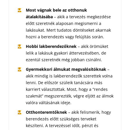
Most vágnak bele az otthonuk
átalakításába
– akik a tervezés megkezdése
előtt szeretnék alaposan megismerni a
lakásukat. Mert tudatos döntéseket akarnak
hozni a berendezés vagy felújítás során.
Hobbi lakberendezőknek
– akik örömüket
lelik a lakásuk gyakori áttervezésében, de
ezentúl szeretnék még jobban csinálni.
Gyermekkori álmukat megvalósítóknak
–
akik mindig is lakberendezők szerettek volna
lenni. De először szüleik tanácsára más
karriert választottak. Most, hogy a “rendes
szakmát” megszerezték, végre eljött az álmok
valóra váltásának ideje.
Otthonteremtőknek
– akik felismerik, hogy
berendezés előtt szükséges terveket
készíteni. A tervezéssel időt, pénzt és