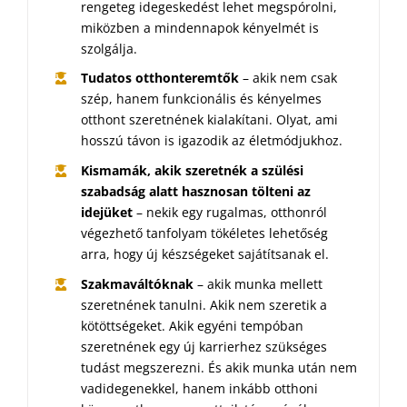
rengeteg idegeskedést lehet megspórolni,
miközben a mindennapok kényelmét is
szolgálja.
Tudatos otthonteremtők
– akik nem csak
szép, hanem funkcionális és kényelmes
otthont szeretnének kialakítani. Olyat, ami
hosszú távon is igazodik az életmódjukhoz.
Kismamák, akik szeretnék a szülési
szabadság alatt hasznosan tölteni az
idejüket
– nekik egy rugalmas, otthonról
végezhető tanfolyam tökéletes lehetőség
arra, hogy új készségeket sajátítsanak el.
Szakmaváltóknak
– akik munka mellett
szeretnének tanulni. Akik nem szeretik a
kötöttségeket. Akik egyéni tempóban
szeretnének egy új karrierhez szükséges
tudást megszerezni. És akik munka után nem
vadidegenekkel, hanem inkább otthoni