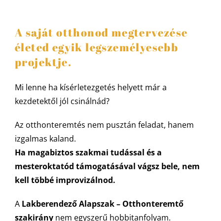
A saját otthonod megtervezése
életed egyik legszemélyesebb
projektje.
Mi lenne ha kísérletezgetés helyett már a
kezdetektől jól csinálnád?
Az otthonteremtés nem pusztán feladat, hanem
izgalmas kaland.
Ha magabiztos szakmai tudással és a
mesteroktatód támogatásával vágsz bele, nem
kell többé improvizálnod.
A
Lakberendező Alapszak – Otthonteremtő
szakirány
nem egyszerű hobbitanfolyam.