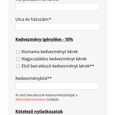
Utca és házszám:*
Kedvezmény igénylése - 10%
Kismama kedvezményt kérek
Nagycsaládos kedvezményt kérek
Első beiratkozó kedvezményt kérek**
Kedvezménykód**
Az első beiratkozók kedvezménykódját a
Műhelylevelekben
küldjük.
Kötelező nyilatkozatok