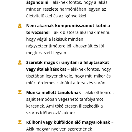
átgondolni
– akiknek fontos, hogy a lakás
minden részlete harmóniában legyen az
életvitelükkel és az igényeikkel.
Nem akarnak kompromisszumot kötni a
tervezésnél
– akik biztosra akarnak menni,
hogy végül a lakásuk minden
négyzetcentimétere jól kihasznált és jól
megtervezett legyen.
Szeretik maguk irányítani a felújításokat
vagy átalakításokat
– akiknek fontos, hogy
tisztában legyenek vele, hogy mit, mikor és
miért érdemes csinálni a tervezés során.
Munka mellett tanulóknak
– akik otthonról,
saját tempóban végezhető tanfolyamot
keresnek. Ami tökéletesen illeszkedik a
szoros időbeosztásukhoz.
Külhoni vagy külföldön élő magyaroknak
–
Akik magyar nyelven szeretnének