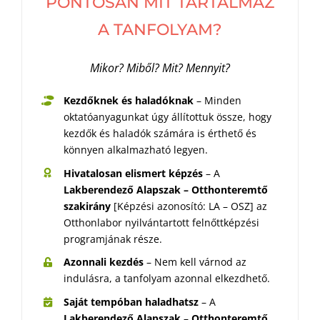
PONTOSAN MIT TARTALMAZ
A TANFOLYAM?
Mikor? Miből? Mit? Mennyit?
Kezdőknek és haladóknak
– Minden
oktatóanyagunkat úgy állítottuk össze, hogy
kezdők és haladók számára is érthető és
könnyen alkalmazható legyen.
Hivatalosan elismert képzés
– A
Lakberendező Alapszak – Otthonteremtő
szakirány
[Képzési azonosító: LA – OSZ] az
Otthonlabor nyilvántartott felnőttképzési
programjának része.
Azonnali kezdés
– Nem kell várnod az
indulásra, a tanfolyam azonnal elkezdhető.
Saját tempóban haladhatsz
– A
Lakberendező Alapszak
–
Otthonteremtő