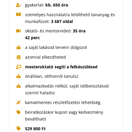
gyakorlat:
kb. 650 óra
személyes használatra letölthető tananyag és
munkafüzet:
3 687 oldal
oktató- és mentorvideó:
35 óra
42 perc
a saját lakásod tervein dolgozol
azonnal elkezdheted
mesteroktató segíti a felkészülésed
önállóan, otthonról tanulsz
alkalmazkodás nélkül, saját időbeosztásod
szerint haladsz
kamatmentes részletfizetési lehetőség
beiratkozáskor kupon vagy kedvezmény
beváltható
529 800 Ft