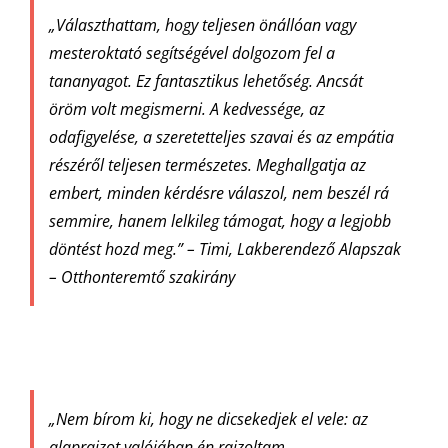
„Választhattam, hogy teljesen önállóan vagy
mesteroktató segítségével dolgozom fel a
tananyagot. Ez fantasztikus lehetőség. Ancsát
öröm volt megismerni. A kedvessége, az
odafigyelése, a szeretetteljes szavai és az empátia
részéről teljesen természetes. Meghallgatja az
embert, minden kérdésre válaszol, nem beszél rá
semmire, hanem lelkileg támogat, hogy a legjobb
döntést hozd meg.” – Timi, Lakberendező Alapszak
– Otthonteremtő szakirány
„Nem bírom ki, hogy ne dicsekedjek el vele: az
alaprajzot valójában én rajzoltam.