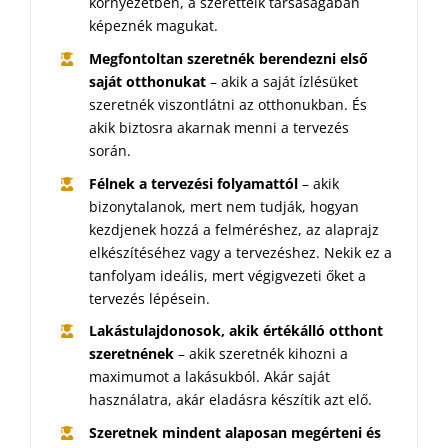
környezetben, a szeretteik társaságában
képeznék magukat.
Megfontoltan szeretnék berendezni első
saját otthonukat
– akik a saját ízlésüket
szeretnék viszontlátni az otthonukban. És
akik biztosra akarnak menni a tervezés
során.
Félnek a tervezési folyamattól
– akik
bizonytalanok, mert nem tudják, hogyan
kezdjenek hozzá a felméréshez, az alaprajz
elkészítéséhez vagy a tervezéshez. Nekik ez a
tanfolyam ideális, mert végigvezeti őket a
tervezés lépésein.
Lakástulajdonosok, akik értékálló otthont
szeretnének
– akik szeretnék kihozni a
maximumot a lakásukból. Akár saját
használatra, akár eladásra készítik azt elő.
Szeretnek mindent alaposan megérteni és