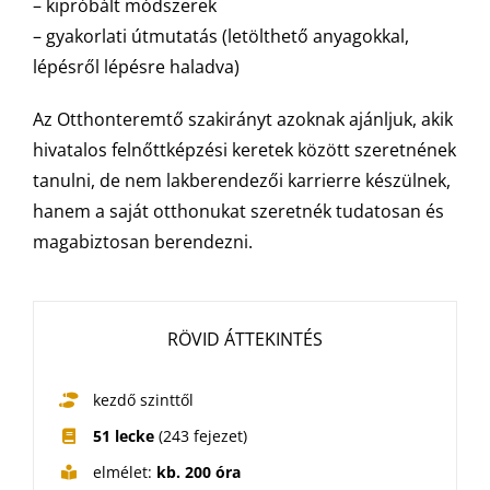
– kipróbált módszerek
– gyakorlati útmutatás (letölthető anyagokkal,
lépésről lépésre haladva)
Az Otthonteremtő szakirányt azoknak ajánljuk, akik
hivatalos felnőttképzési keretek között szeretnének
tanulni, de nem lakberendezői karrierre készülnek,
hanem a saját otthonukat szeretnék tudatosan és
magabiztosan berendezni.
RÖVID ÁTTEKINTÉS
kezdő szinttől
51 lecke
(243 fejezet)
elmélet:
kb. 200 óra